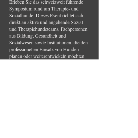
Erleben Sie das schweizweit führende
Symposium rund um Therapie- und
Sozialhunde. Dieses Event richtet sich
direkt an aktive und angehende Sozial-
und Therapiehundeteams, Fachpersonen
aus Bildung, Gesundheit und
Sozialwesen sowie Institutionen, die den
professionellen Einsatz von Hunden
planen oder weiterentwickeln möchten.
Tauchen Sie ein in aktuelle Forschung,
Best Practices und zukunftsweisende
Entwicklungen: kompakt, praxisnah und
inspirierend.
AGB
Cookies
Impressum
Datenschutz
© 2026 Hundepension
Rigiblick.